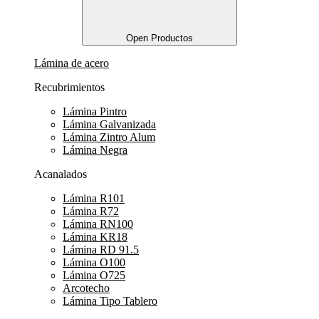
Open Productos
Lámina de acero
Recubrimientos
Lámina Pintro
Lámina Galvanizada
Lámina Zintro Alum
Lámina Negra
Acanalados
Lámina R101
Lámina R72
Lámina RN100
Lámina KR18
Lámina RD 91.5
Lámina O100
Lámina O725
Arcotecho
Lámina Tipo Tablero