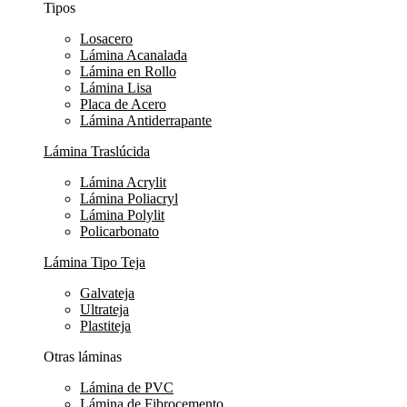
Tipos
Losacero
Lámina Acanalada
Lámina en Rollo
Lámina Lisa
Placa de Acero
Lámina Antiderrapante
Lámina Traslúcida
Lámina Acrylit
Lámina Poliacryl
Lámina Polylit
Policarbonato
Lámina Tipo Teja
Galvateja
Ultrateja
Plastiteja
Otras láminas
Lámina de PVC
Lámina de Fibrocemento