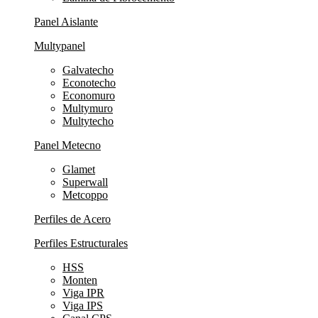
Panel Aislante
Multypanel
Galvatecho
Econotecho
Economuro
Multymuro
Multytecho
Panel Metecno
Glamet
Superwall
Metcoppo
Perfiles de Acero
Perfiles Estructurales
HSS
Monten
Viga IPR
Viga IPS