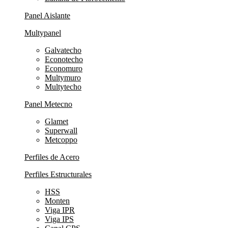
Panel Aislante
Multypanel
Galvatecho
Econotecho
Economuro
Multymuro
Multytecho
Panel Metecno
Glamet
Superwall
Metcoppo
Perfiles de Acero
Perfiles Estructurales
HSS
Monten
Viga IPR
Viga IPS