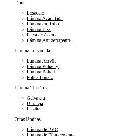
Tipos
Losacero
Lámina Acanalada
Lámina en Rollo
Lámina Lisa
Placa de Acero
Lámina Antiderrapante
Lámina Traslúcida
Lámina Acrylit
Lámina Poliacryl
Lámina Polylit
Policarbonato
Lámina Tipo Teja
Galvateja
Ultrateja
Plastiteja
Otras láminas
Lámina de PVC
Lámina de Fibrocemento