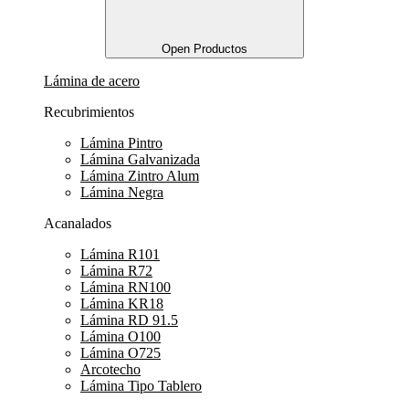
Open Productos
Lámina de acero
Recubrimientos
Lámina Pintro
Lámina Galvanizada
Lámina Zintro Alum
Lámina Negra
Acanalados
Lámina R101
Lámina R72
Lámina RN100
Lámina KR18
Lámina RD 91.5
Lámina O100
Lámina O725
Arcotecho
Lámina Tipo Tablero