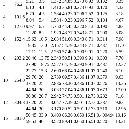
5.21
3.5
1.372
34.85
0.273
6.93
0.132
3.35
3
76.2
6.10
4.1
1.410
35.81
0.273
6.93
0.170
4.32
6.70
4.5
1.584
40.23
0.296
7.52
0.125
3.18
4
101.6
8.04
5.4
1.584
40.23
0.296
7.52
0.184
4.67
5
127.0
9.97
6.7
1.750
44.45
0.320
8.13
0.190
4.83
12.20
8.2
1.920
48.77
0.343
8.71
0.200
5.08
6
152.4
15.63
10.5
2.034
51.66
0.343
8.71
0.314
7.98
19.35
13.0
2.157
54.79
0.343
8.71
0.437
11.10
17.11
11.5
2.260
57.40
0.390
9.91
0.220
5.59
8
203.2
20.46
13.75
2.343
59.51
0.390
9.91
0.303
7.70
27.90
18.75
2.527
64.19
0.390
9.91
0.487
12.37
22.77
15.3
2.600
66.04
0.436
11.07
0.240
6.10
29.76
20
2.739
69.57
0.436
11.07
0.379
9.63
10
254.0
37.20
25
2.886
73.30
0.436
11.07
0.526
13.36
44.64
30
3.033
77.04
0.436
11.07
0.673
17.09
30.80
20.7
2.942
74.73
0.501
12.73
0.282
7.16
12
304.8
37.20
25
3.047
77.39
0.501
12.73
0.387
9.83
44.64
30
3.170
80.52
0.501
12.73
0.510
12.95
50.45
33.9
3.400
86.36
0.650
16.51
0.400/td>
10.16
15
381.0
59.53
40
3.520
89.41
0.650
16.51
0.520
13.21