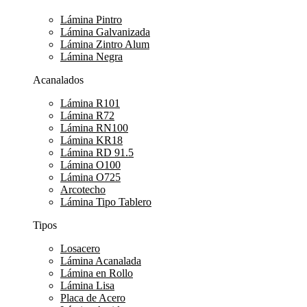
Lámina Pintro
Lámina Galvanizada
Lámina Zintro Alum
Lámina Negra
Acanalados
Lámina R101
Lámina R72
Lámina RN100
Lámina KR18
Lámina RD 91.5
Lámina O100
Lámina O725
Arcotecho
Lámina Tipo Tablero
Tipos
Losacero
Lámina Acanalada
Lámina en Rollo
Lámina Lisa
Placa de Acero