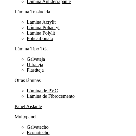
Lámina Antiderrapante
Lámina Traslúcida
Lámina Acrylit
Lámina Poliacryl
Lámina Polylit
Policarbonato
Lámina Tipo Teja
Galvateja
Ultrateja
Plastiteja
Otras láminas
Lámina de PVC
Lámina de Fibrocemento
Panel Aislante
Multypanel
Galvatecho
Econotecho