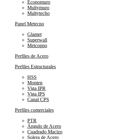
Economuro
Multymuro
Multytecho
Panel Metecno
Glamet
Superwall
Metcoppo
Perfiles de Acero
Perfiles Estructurales
HSS
Monten
Viga IPR
Viga IPS
Canal CPS
Perfiles comerciales
PTR
Ángulo de Acero
Cuadrado Macizo
Solera de Acero