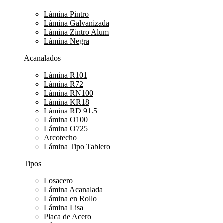
Lámina Pintro
Lámina Galvanizada
Lámina Zintro Alum
Lámina Negra
Acanalados
Lámina R101
Lámina R72
Lámina RN100
Lámina KR18
Lámina RD 91.5
Lámina O100
Lámina O725
Arcotecho
Lámina Tipo Tablero
Tipos
Losacero
Lámina Acanalada
Lámina en Rollo
Lámina Lisa
Placa de Acero