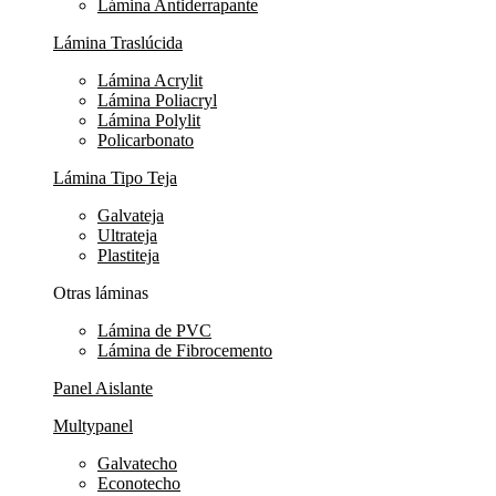
Lámina Antiderrapante
Lámina Traslúcida
Lámina Acrylit
Lámina Poliacryl
Lámina Polylit
Policarbonato
Lámina Tipo Teja
Galvateja
Ultrateja
Plastiteja
Otras láminas
Lámina de PVC
Lámina de Fibrocemento
Panel Aislante
Multypanel
Galvatecho
Econotecho