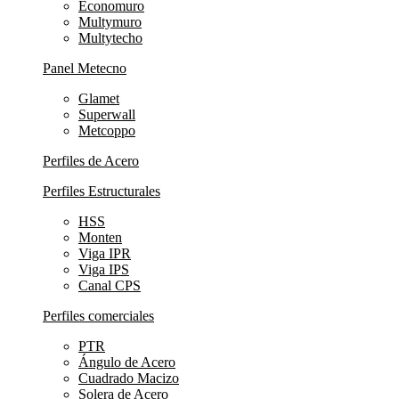
Economuro
Multymuro
Multytecho
Panel Metecno
Glamet
Superwall
Metcoppo
Perfiles de Acero
Perfiles Estructurales
HSS
Monten
Viga IPR
Viga IPS
Canal CPS
Perfiles comerciales
PTR
Ángulo de Acero
Cuadrado Macizo
Solera de Acero