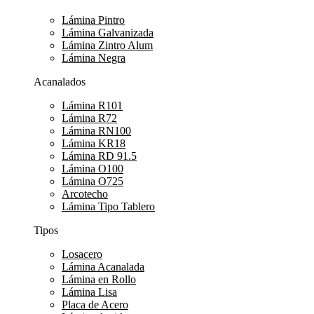
Lámina Pintro
Lámina Galvanizada
Lámina Zintro Alum
Lámina Negra
Acanalados
Lámina R101
Lámina R72
Lámina RN100
Lámina KR18
Lámina RD 91.5
Lámina O100
Lámina O725
Arcotecho
Lámina Tipo Tablero
Tipos
Losacero
Lámina Acanalada
Lámina en Rollo
Lámina Lisa
Placa de Acero