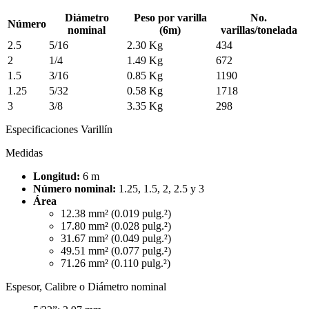
Diámetro
Peso por varilla
No.
Número
nominal
(6m)
varillas/tonelada
2.5
5/16
2.30 Kg
434
2
1/4
1.49 Kg
672
1.5
3/16
0.85 Kg
1190
1.25
5/32
0.58 Kg
1718
3
3/8
3.35 Kg
298
Especificaciones Varillín
Medidas
Longitud:
6 m
Número nominal:
1.25, 1.5, 2,
2.5 y 3
Área
12.38 mm² (0.019 pulg.²)
17.80 mm² (0.028 pulg.²)
31.67 mm² (0.049 pulg.²)
49.51 mm² (0.077 pulg.²)
71.26 mm² (0.110 pulg.²)
Espesor, Calibre o Diámetro nominal