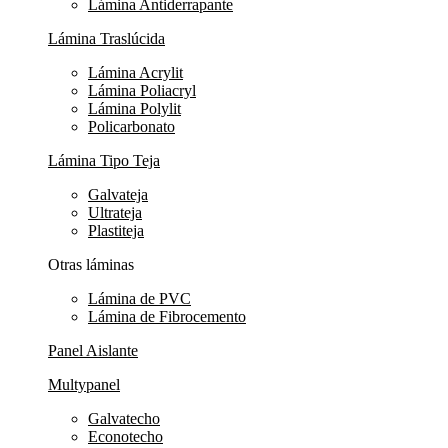
Lámina Antiderrapante
Lámina Traslúcida
Lámina Acrylit
Lámina Poliacryl
Lámina Polylit
Policarbonato
Lámina Tipo Teja
Galvateja
Ultrateja
Plastiteja
Otras láminas
Lámina de PVC
Lámina de Fibrocemento
Panel Aislante
Multypanel
Galvatecho
Econotecho