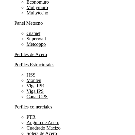
Economuro
Multymuro
Multytecho
Panel Metecno
Glamet
Superwall
Metcoppo
Perfiles de Acero
Perfiles Estructurales
HSS
Monten
Viga IPR
Viga IPS
Canal CPS
Perfiles comerciales
PTR
Ángulo de Acero
Cuadrado Macizo
Solera de Acero