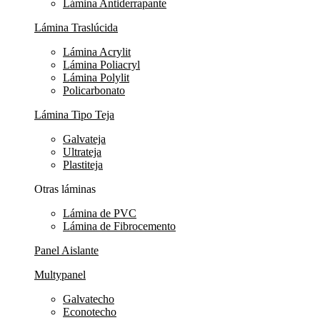
Lámina Antiderrapante
Lámina Traslúcida
Lámina Acrylit
Lámina Poliacryl
Lámina Polylit
Policarbonato
Lámina Tipo Teja
Galvateja
Ultrateja
Plastiteja
Otras láminas
Lámina de PVC
Lámina de Fibrocemento
Panel Aislante
Multypanel
Galvatecho
Econotecho