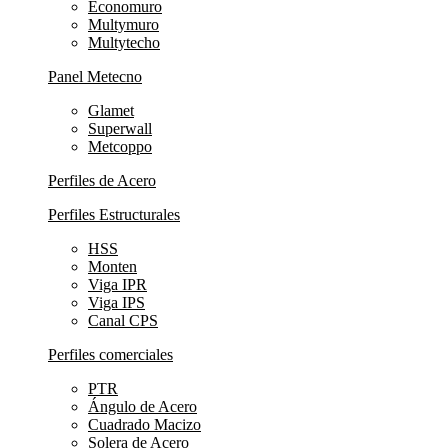
Economuro
Multymuro
Multytecho
Panel Metecno
Glamet
Superwall
Metcoppo
Perfiles de Acero
Perfiles Estructurales
HSS
Monten
Viga IPR
Viga IPS
Canal CPS
Perfiles comerciales
PTR
Ángulo de Acero
Cuadrado Macizo
Solera de Acero