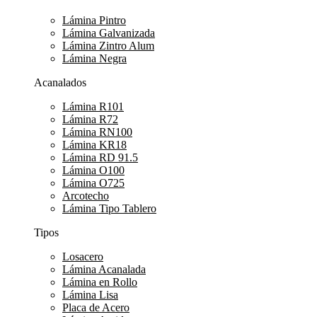
Lámina Pintro
Lámina Galvanizada
Lámina Zintro Alum
Lámina Negra
Acanalados
Lámina R101
Lámina R72
Lámina RN100
Lámina KR18
Lámina RD 91.5
Lámina O100
Lámina O725
Arcotecho
Lámina Tipo Tablero
Tipos
Losacero
Lámina Acanalada
Lámina en Rollo
Lámina Lisa
Placa de Acero