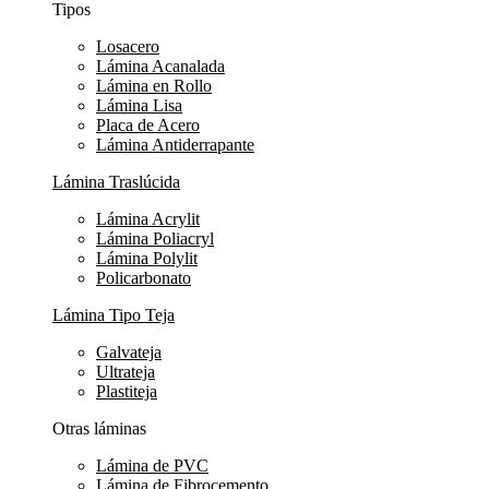
Tipos
Losacero
Lámina Acanalada
Lámina en Rollo
Lámina Lisa
Placa de Acero
Lámina Antiderrapante
Lámina Traslúcida
Lámina Acrylit
Lámina Poliacryl
Lámina Polylit
Policarbonato
Lámina Tipo Teja
Galvateja
Ultrateja
Plastiteja
Otras láminas
Lámina de PVC
Lámina de Fibrocemento