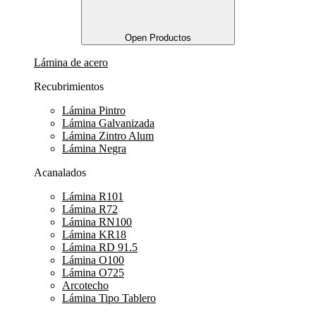
Open Productos
Lámina de acero
Recubrimientos
Lámina Pintro
Lámina Galvanizada
Lámina Zintro Alum
Lámina Negra
Acanalados
Lámina R101
Lámina R72
Lámina RN100
Lámina KR18
Lámina RD 91.5
Lámina O100
Lámina O725
Arcotecho
Lámina Tipo Tablero