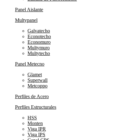
Panel Aislante
Multypanel
Galvatecho
Econotecho
Economuro
Multymuro
Multytecho
Panel Metecno
Glamet
Superwall
Metcoppo
Perfiles de Acero
Perfiles Estructurales
HSS
Monten
Viga IPR
Viga IPS