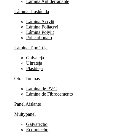
Lámina Antiderrapante
Lámina Traslúcida
Lámina Acrylit
Lámina Poliacryl
Lámina Polylit
Policarbonato
Lámina Tipo Teja
Galvateja
Ultrateja
Plastiteja
Otras láminas
Lámina de PVC
Lámina de Fibrocemento
Panel Aislante
Multypanel
Galvatecho
Econotecho