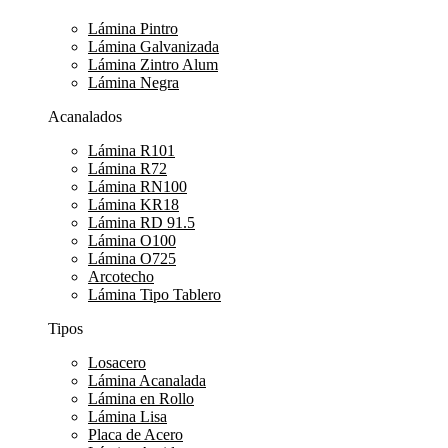
Lámina Pintro
Lámina Galvanizada
Lámina Zintro Alum
Lámina Negra
Acanalados
Lámina R101
Lámina R72
Lámina RN100
Lámina KR18
Lámina RD 91.5
Lámina O100
Lámina O725
Arcotecho
Lámina Tipo Tablero
Tipos
Losacero
Lámina Acanalada
Lámina en Rollo
Lámina Lisa
Placa de Acero