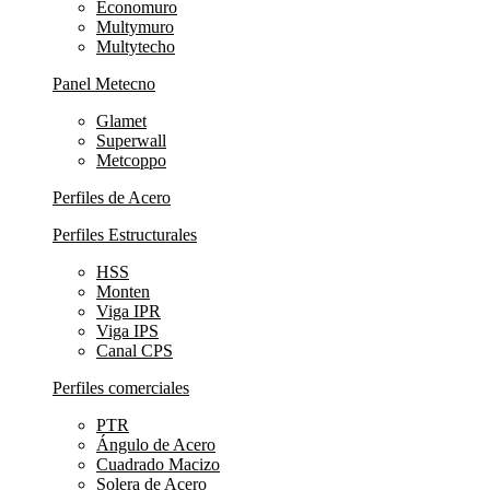
Economuro
Multymuro
Multytecho
Panel Metecno
Glamet
Superwall
Metcoppo
Perfiles de Acero
Perfiles Estructurales
HSS
Monten
Viga IPR
Viga IPS
Canal CPS
Perfiles comerciales
PTR
Ángulo de Acero
Cuadrado Macizo
Solera de Acero