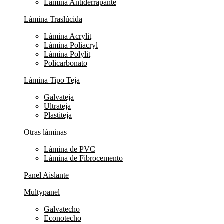
Lámina Antiderrapante
Lámina Traslúcida
Lámina Acrylit
Lámina Poliacryl
Lámina Polylit
Policarbonato
Lámina Tipo Teja
Galvateja
Ultrateja
Plastiteja
Otras láminas
Lámina de PVC
Lámina de Fibrocemento
Panel Aislante
Multypanel
Galvatecho
Econotecho