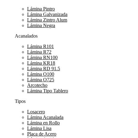
Lámina Pintro
Lámina Galvanizada
Lámina Zintro Alum
Lámina Negra
Acanalados
Lámina R101
Lámina R72
Lámina RN100
Lámina KR18
Lámina RD 91.5
Lámina O100
Lámina O725
Arcotecho
Lámina Tipo Tablero
Tipos
Losacero
Lámina Acanalada
Lámina en Rollo
Lámina Lisa
Placa de Acero