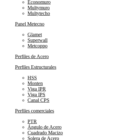
Economuro
Multymuro
Multytecho
Panel Metecno
Glamet
Superwall
Metcoppo
Perfiles de Acero
Perfiles Estructurales
HSS
Monten
Viga IPR
Viga IPS
Canal CPS
Perfiles comerciales
PTR
Ángulo de Acero
Cuadrado Macizo
Solera de Acero