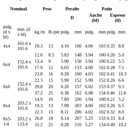
Nominal
Peso
Peralte
Patín
Ancho
Espesor
D
(bf)
(tf)
pulg.
mm. (d
(d x
kg./m
lb./pie
pulg.
mm
pulg.
mm
pulg.
mm
x bf)
bf)
101.6 x
4x4
19.3
13
4.16
106
4.06
103
0.35
8.8
101.6
12.6
8.5
5.83
148
3.94
100
0.20
5.0
13.4
9
5.90
150
3.94
100
0.22
5.5
152.4 x
6x4
101.6
17.9
12
6.03
153
4.00
102
0.28
7.1
23.8
16
6.28
160
4.03
102
0.41
10.3
22.3
15
5.99
152
5.99
152
0.26
6.6
152.4 x
6x6
29.8
20
6.20
157
6.02
153
0.37
9.3
101.6
37.2
25
6.38
162
6.08
154
0.46
11.6
14.9
10
7.89
200
3.94
100
0.21
5.2
203.2 x
8x4
19.3
13
7.99
203
4.00
102
0.26
6.5
101.6
22.3
15
8.11
206
4.02
102
0.32
8.0
26.8
18
8.14
207
5.25
133
0.33
8.4
8x5-
203.2 x
1/4
133.4
31.2
21
8.28
210
5.27
134
0.40
10.2