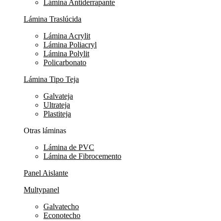
Lámina Antiderrapante
Lámina Traslúcida
Lámina Acrylit
Lámina Poliacryl
Lámina Polylit
Policarbonato
Lámina Tipo Teja
Galvateja
Ultrateja
Plastiteja
Otras láminas
Lámina de PVC
Lámina de Fibrocemento
Panel Aislante
Multypanel
Galvatecho
Econotecho