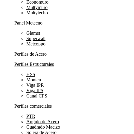
Economuro
Multymuro
Multytecho
Panel Metecno
Glamet
Superwall
Metcoppo
Perfiles de Acero
Perfiles Estructurales
HSS
Monten
Viga IPR
Viga IPS
Canal CPS
Perfiles comerciales
PTR
Ángulo de Acero
Cuadrado Macizo
Solera de Acero