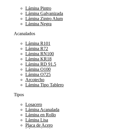
Lámina Pintro
Lámina Galvanizada
Lámina Zintro Alum
Lámina Negra
Acanalados
Lámina R101
Lámina R72
Lámina RN100
Lámina KR18
Lámina RD 91.5
Lámina O100
Lámina O725
Arcotecho
Lámina Tipo Tablero
Tipos
Losacero
Lámina Acanalada
Lámina en Rollo
Lámina Lisa
Placa de Acero