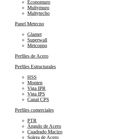
Economuro
Multymuro
Multytecho
Panel Metecno
Glamet
Superwall
Metcoppo
Perfiles de Acero
Perfiles Estructurales
HSS
Monten
Viga IPR
Viga IPS
Canal CPS
Perfiles comerciales
PTR
Ángulo de Acero
Cuadrado Macizo
Solera de Acero