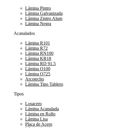
Lámina Pintro
Lámina Galvanizada
Lámina Zintro Alum
Lámina Negra
Acanalados
Lámina R101
Lámina R72
Lámina RN100
Lámina KR18
Lámina RD 91.5
Lámina O100
Lámina O725
Arcotecho
Lámina Tipo Tablero
Tipos
Losacero
Lámina Acanalada
Lámina en Rollo
Lámina Lisa
Placa de Acero