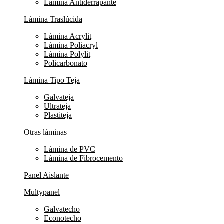
Lámina Antiderrapante
Lámina Traslúcida
Lámina Acrylit
Lámina Poliacryl
Lámina Polylit
Policarbonato
Lámina Tipo Teja
Galvateja
Ultrateja
Plastiteja
Otras láminas
Lámina de PVC
Lámina de Fibrocemento
Panel Aislante
Multypanel
Galvatecho
Econotecho