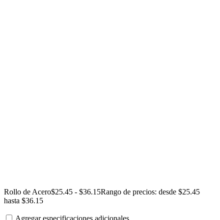
Rollo de Acero
$
25.45
-
$
36.15
Rango de precios: desde $25.45
hasta $36.15
Agregar especificaciones adicionales