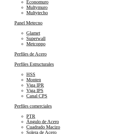
Economuro
Multymuro
Multytecho
Panel Metecno
Glamet
Superwall
Metcoppo
Perfiles de Acero
Perfiles Estructurales
HSS
Monten
Viga IPR
Viga IPS
Canal CPS
Perfiles comerciales
PTR
Ángulo de Acero
Cuadrado Macizo
Solera de Acero