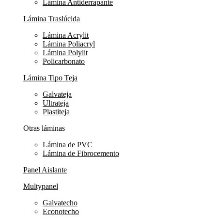
Lámina Antiderrapante
Lámina Traslúcida
Lámina Acrylit
Lámina Poliacryl
Lámina Polylit
Policarbonato
Lámina Tipo Teja
Galvateja
Ultrateja
Plastiteja
Otras láminas
Lámina de PVC
Lámina de Fibrocemento
Panel Aislante
Multypanel
Galvatecho
Econotecho