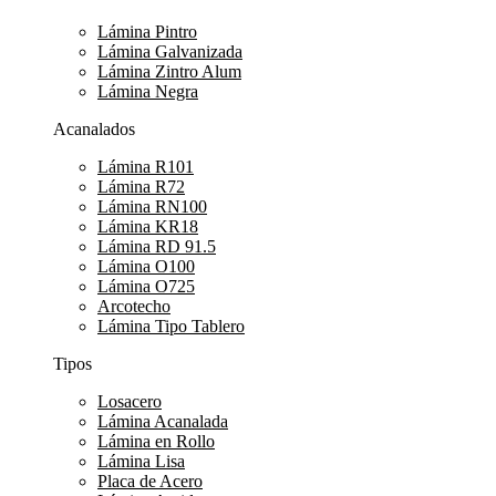
Lámina Pintro
Lámina Galvanizada
Lámina Zintro Alum
Lámina Negra
Acanalados
Lámina R101
Lámina R72
Lámina RN100
Lámina KR18
Lámina RD 91.5
Lámina O100
Lámina O725
Arcotecho
Lámina Tipo Tablero
Tipos
Losacero
Lámina Acanalada
Lámina en Rollo
Lámina Lisa
Placa de Acero