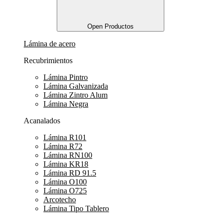
Open Productos
Lámina de acero
Recubrimientos
Lámina Pintro
Lámina Galvanizada
Lámina Zintro Alum
Lámina Negra
Acanalados
Lámina R101
Lámina R72
Lámina RN100
Lámina KR18
Lámina RD 91.5
Lámina O100
Lámina O725
Arcotecho
Lámina Tipo Tablero