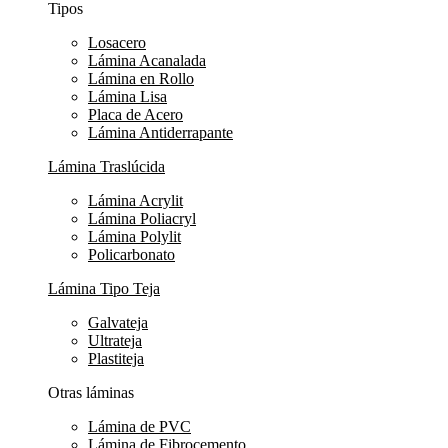
Tipos
Losacero
Lámina Acanalada
Lámina en Rollo
Lámina Lisa
Placa de Acero
Lámina Antiderrapante
Lámina Traslúcida
Lámina Acrylit
Lámina Poliacryl
Lámina Polylit
Policarbonato
Lámina Tipo Teja
Galvateja
Ultrateja
Plastiteja
Otras láminas
Lámina de PVC
Lámina de Fibrocemento