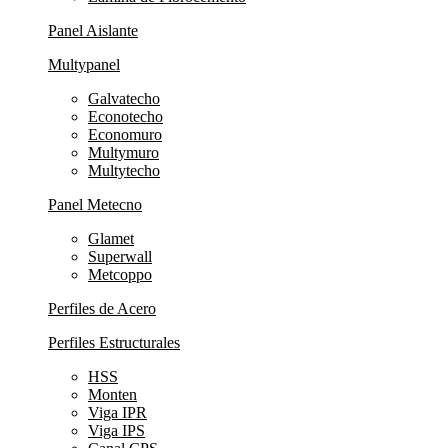
Panel Aislante
Multypanel
Galvatecho
Econotecho
Economuro
Multymuro
Multytecho
Panel Metecno
Glamet
Superwall
Metcoppo
Perfiles de Acero
Perfiles Estructurales
HSS
Monten
Viga IPR
Viga IPS