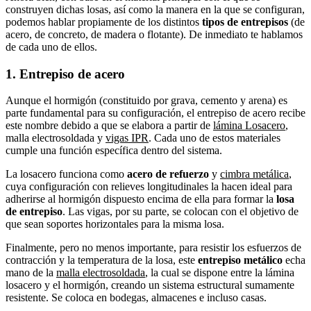
construyen dichas losas, así como la manera en la que se configuran,
podemos hablar propiamente de los distintos
tipos de entrepisos
(de
acero, de concreto, de madera o flotante). De inmediato te hablamos
de cada uno de ellos.
1. Entrepiso de acero
Aunque el hormigón (constituido por grava, cemento y arena) es
parte fundamental para su configuración, el entrepiso de acero recibe
este nombre debido a que se elabora a partir de
lámina Losacero
,
malla electrosoldada y
vigas IPR
. Cada uno de estos materiales
cumple una función específica dentro del sistema.
La losacero funciona como
acero de refuerzo
y
cimbra metálica
,
cuya configuración con relieves longitudinales la hacen ideal para
adherirse al hormigón dispuesto encima de ella para formar la
losa
de entrepiso
. Las vigas, por su parte, se colocan con el objetivo de
que sean soportes horizontales para la misma losa.
Finalmente, pero no menos importante, para resistir los esfuerzos de
contracción y la temperatura de la losa, este
entrepiso metálico
echa
mano de la
malla electrosoldada
, la cual se dispone entre la lámina
losacero y el hormigón, creando un sistema estructural sumamente
resistente. Se coloca en bodegas, almacenes e incluso casas.