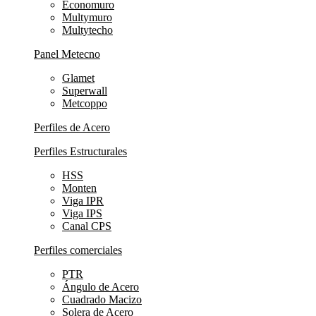
Economuro
Multymuro
Multytecho
Panel Metecno
Glamet
Superwall
Metcoppo
Perfiles de Acero
Perfiles Estructurales
HSS
Monten
Viga IPR
Viga IPS
Canal CPS
Perfiles comerciales
PTR
Ángulo de Acero
Cuadrado Macizo
Solera de Acero