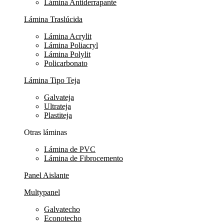
Lámina Antiderrapante
Lámina Traslúcida
Lámina Acrylit
Lámina Poliacryl
Lámina Polylit
Policarbonato
Lámina Tipo Teja
Galvateja
Ultrateja
Plastiteja
Otras láminas
Lámina de PVC
Lámina de Fibrocemento
Panel Aislante
Multypanel
Galvatecho
Econotecho