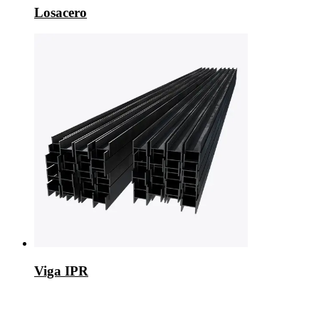
Losacero
Viga IPR