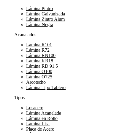
Lámina Pintro
Lámina Galvanizada
Lámina Zintro Alum
Lámina Negra
Acanalados
Lámina R101
Lámina R72
Lámina RN100
Lámina KR18
Lámina RD 91.5
Lámina O100
Lámina O725
Arcotecho
Lámina Tipo Tablero
Tipos
Losacero
Lámina Acanalada
Lámina en Rollo
Lámina Lisa
Placa de Acero