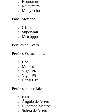
Economuro
Multymuro
Multytecho
Panel Metecno
Glamet
Superwall
Metcoppo
Perfiles de Acero
Perfiles Estructurales
HSS
Monten
Viga IPR
Viga IPS
Canal CPS
Perfiles comerciales
PTR
Ángulo de Acero
Cuadrado Macizo
Solera de Acero