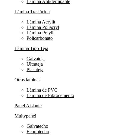
Lámina Antiderrapante
Lámina Traslúcida
Lámina Acrylit
Lámina Poliacryl
Lámina Polylit
Policarbonato
Lámina Tipo Teja
Galvateja
Ultrateja
Plastiteja
Otras láminas
Lámina de PVC
Lámina de Fibrocemento
Panel Aislante
Multypanel
Galvatecho
Econotecho