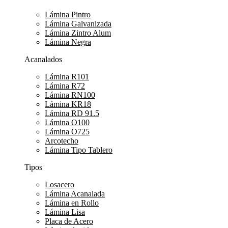
Lámina Pintro
Lámina Galvanizada
Lámina Zintro Alum
Lámina Negra
Acanalados
Lámina R101
Lámina R72
Lámina RN100
Lámina KR18
Lámina RD 91.5
Lámina O100
Lámina O725
Arcotecho
Lámina Tipo Tablero
Tipos
Losacero
Lámina Acanalada
Lámina en Rollo
Lámina Lisa
Placa de Acero