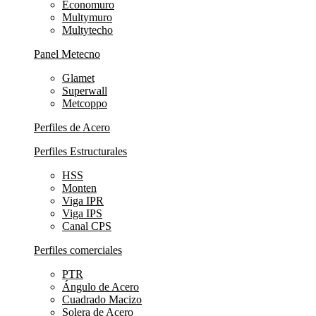
Economuro
Multymuro
Multytecho
Panel Metecno
Glamet
Superwall
Metcoppo
Perfiles de Acero
Perfiles Estructurales
HSS
Monten
Viga IPR
Viga IPS
Canal CPS
Perfiles comerciales
PTR
Ángulo de Acero
Cuadrado Macizo
Solera de Acero