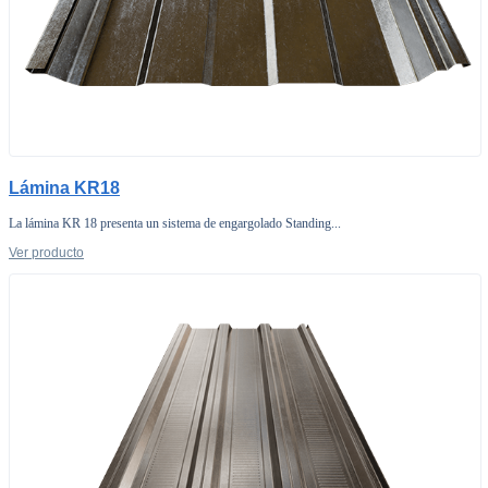
Lámina KR18
La lámina KR 18 presenta un sistema de engargolado Standing...
Ver producto