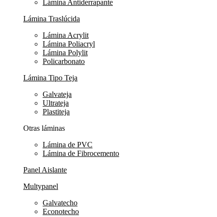
Lámina Antiderrapante
Lámina Traslúcida
Lámina Acrylit
Lámina Poliacryl
Lámina Polylit
Policarbonato
Lámina Tipo Teja
Galvateja
Ultrateja
Plastiteja
Otras láminas
Lámina de PVC
Lámina de Fibrocemento
Panel Aislante
Multypanel
Galvatecho
Econotecho