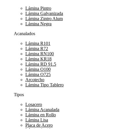
Lámina Pintro
Lámina Galvanizada
Lámina Zintro Alum
Lámina Negra
Acanalados
Lámina R101
Lámina R72
Lámina RN100
Lámina KR18
Lámina RD 91.5
Lámina O100
Lámina O725
Arcotecho
Lámina Tipo Tablero
Tipos
Losacero
Lámina Acanalada
Lámina en Rollo
Lámina Lisa
Placa de Acero