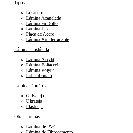
Tipos
Losacero
Lámina Acanalada
Lámina en Rollo
Lámina Lisa
Placa de Acero
Lámina Antiderrapante
Lámina Traslúcida
Lámina Acrylit
Lámina Poliacryl
Lámina Polylit
Policarbonato
Lámina Tipo Teja
Galvateja
Ultrateja
Plastiteja
Otras láminas
Lámina de PVC
Lámina de Fibrocemento