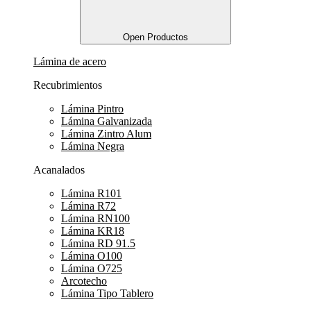
Open Productos
Lámina de acero
Recubrimientos
Lámina Pintro
Lámina Galvanizada
Lámina Zintro Alum
Lámina Negra
Acanalados
Lámina R101
Lámina R72
Lámina RN100
Lámina KR18
Lámina RD 91.5
Lámina O100
Lámina O725
Arcotecho
Lámina Tipo Tablero