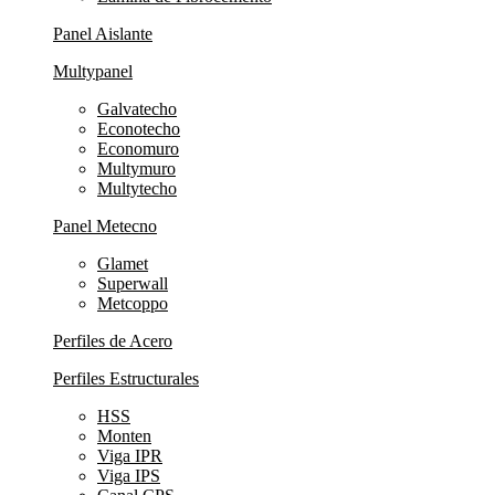
Panel Aislante
Multypanel
Galvatecho
Econotecho
Economuro
Multymuro
Multytecho
Panel Metecno
Glamet
Superwall
Metcoppo
Perfiles de Acero
Perfiles Estructurales
HSS
Monten
Viga IPR
Viga IPS