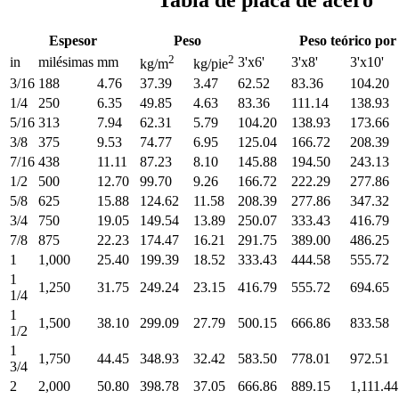
Espesor
Peso
Peso teórico por
2
2
in
milésimas
mm
3'x6'
3'x8'
3'x10'
kg/m
kg/pie
3/16
188
4.76
37.39
3.47
62.52
83.36
104.20
1/4
250
6.35
49.85
4.63
83.36
111.14
138.93
5/16
313
7.94
62.31
5.79
104.20
138.93
173.66
3/8
375
9.53
74.77
6.95
125.04
166.72
208.39
7/16
438
11.11
87.23
8.10
145.88
194.50
243.13
1/2
500
12.70
99.70
9.26
166.72
222.29
277.86
5/8
625
15.88
124.62
11.58
208.39
277.86
347.32
3/4
750
19.05
149.54
13.89
250.07
333.43
416.79
7/8
875
22.23
174.47
16.21
291.75
389.00
486.25
1
1,000
25.40
199.39
18.52
333.43
444.58
555.72
1
1,250
31.75
249.24
23.15
416.79
555.72
694.65
1/4
1
1,500
38.10
299.09
27.79
500.15
666.86
833.58
1/2
1
1,750
44.45
348.93
32.42
583.50
778.01
972.51
3/4
2
2,000
50.80
398.78
37.05
666.86
889.15
1,111.44