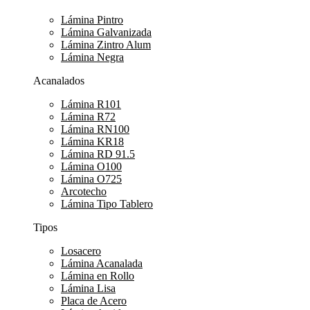
Lámina Pintro
Lámina Galvanizada
Lámina Zintro Alum
Lámina Negra
Acanalados
Lámina R101
Lámina R72
Lámina RN100
Lámina KR18
Lámina RD 91.5
Lámina O100
Lámina O725
Arcotecho
Lámina Tipo Tablero
Tipos
Losacero
Lámina Acanalada
Lámina en Rollo
Lámina Lisa
Placa de Acero