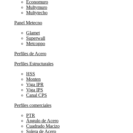
Economuro
Multymuro
Multytecho
Panel Metecno
Glamet
Superwall
Metcoppo
Perfiles de Acero
Perfiles Estructurales
HSS
Monten
Viga IPR
Viga IPS
Canal CPS
Perfiles comerciales
PTR
Ángulo de Acero
Cuadrado Macizo
Solera de Acero