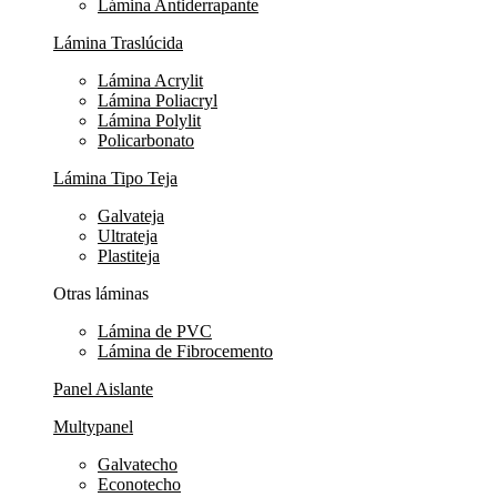
Lámina Antiderrapante
Lámina Traslúcida
Lámina Acrylit
Lámina Poliacryl
Lámina Polylit
Policarbonato
Lámina Tipo Teja
Galvateja
Ultrateja
Plastiteja
Otras láminas
Lámina de PVC
Lámina de Fibrocemento
Panel Aislante
Multypanel
Galvatecho
Econotecho