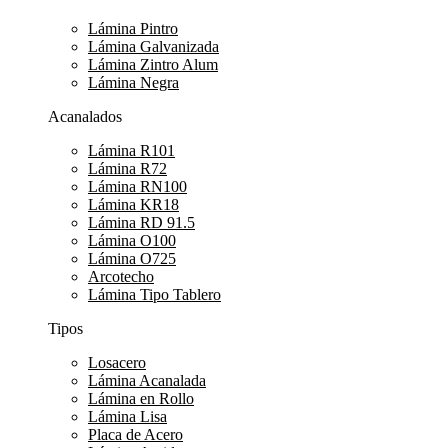
Lámina Pintro
Lámina Galvanizada
Lámina Zintro Alum
Lámina Negra
Acanalados
Lámina R101
Lámina R72
Lámina RN100
Lámina KR18
Lámina RD 91.5
Lámina O100
Lámina O725
Arcotecho
Lámina Tipo Tablero
Tipos
Losacero
Lámina Acanalada
Lámina en Rollo
Lámina Lisa
Placa de Acero