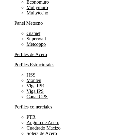
Economuro
Multymuro
Multytecho
Panel Metecno
Glamet
Superwall
Metcoppo
Perfiles de Acero
Perfiles Estructurales
HSS
Monten
Viga IPR
Viga IPS
Canal CPS
Perfiles comerciales
PTR
Ángulo de Acero
Cuadrado Macizo
Solera de Acero