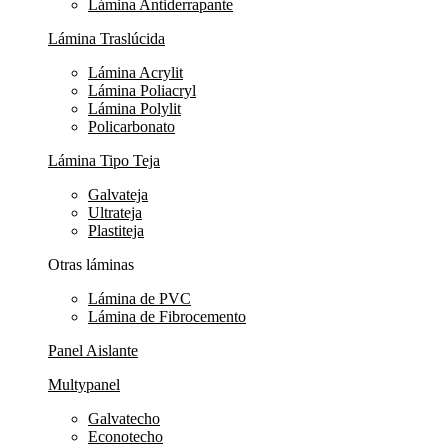
Lámina Antiderrapante
Lámina Traslúcida
Lámina Acrylit
Lámina Poliacryl
Lámina Polylit
Policarbonato
Lámina Tipo Teja
Galvateja
Ultrateja
Plastiteja
Otras láminas
Lámina de PVC
Lámina de Fibrocemento
Panel Aislante
Multypanel
Galvatecho
Econotecho