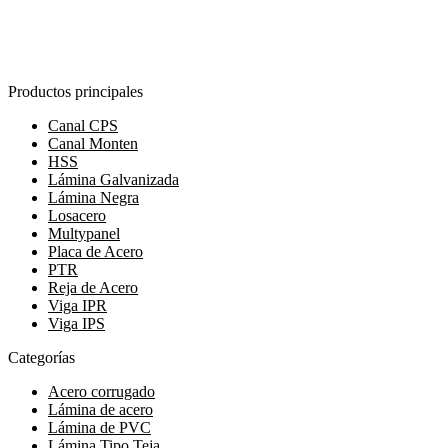
Productos principales
Canal CPS
Canal Monten
HSS
Lámina Galvanizada
Lámina Negra
Losacero
Multypanel
Placa de Acero
PTR
Reja de Acero
Viga IPR
Viga IPS
Categorías
Acero corrugado
Lámina de acero
Lámina de PVC
Lámina Tipo Teja