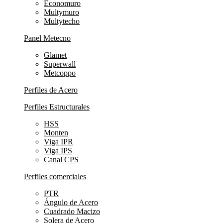
Economuro
Multymuro
Multytecho
Panel Metecno
Glamet
Superwall
Metcoppo
Perfiles de Acero
Perfiles Estructurales
HSS
Monten
Viga IPR
Viga IPS
Canal CPS
Perfiles comerciales
PTR
Ángulo de Acero
Cuadrado Macizo
Solera de Acero