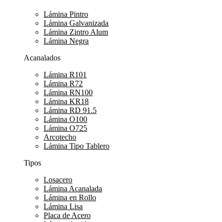
Lámina Pintro
Lámina Galvanizada
Lámina Zintro Alum
Lámina Negra
Acanalados
Lámina R101
Lámina R72
Lámina RN100
Lámina KR18
Lámina RD 91.5
Lámina O100
Lámina O725
Arcotecho
Lámina Tipo Tablero
Tipos
Losacero
Lámina Acanalada
Lámina en Rollo
Lámina Lisa
Placa de Acero