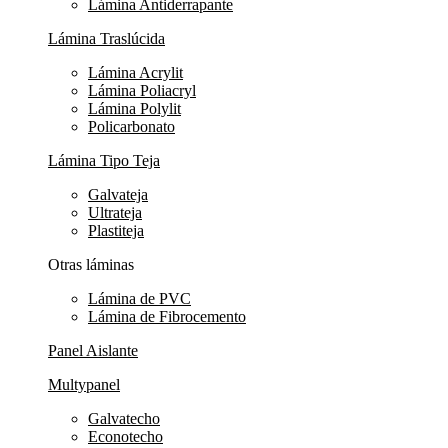
Lámina Antiderrapante
Lámina Traslúcida
Lámina Acrylit
Lámina Poliacryl
Lámina Polylit
Policarbonato
Lámina Tipo Teja
Galvateja
Ultrateja
Plastiteja
Otras láminas
Lámina de PVC
Lámina de Fibrocemento
Panel Aislante
Multypanel
Galvatecho
Econotecho