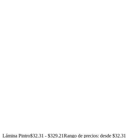
Lámina Pintro
$
32.31
-
$
329.21
Rango de precios: desde $32.31