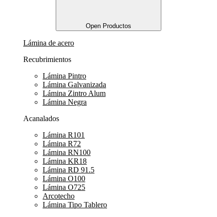
Open Productos
Lámina de acero
Recubrimientos
Lámina Pintro
Lámina Galvanizada
Lámina Zintro Alum
Lámina Negra
Acanalados
Lámina R101
Lámina R72
Lámina RN100
Lámina KR18
Lámina RD 91.5
Lámina O100
Lámina O725
Arcotecho
Lámina Tipo Tablero