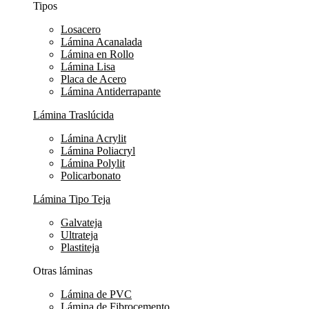
Tipos
Losacero
Lámina Acanalada
Lámina en Rollo
Lámina Lisa
Placa de Acero
Lámina Antiderrapante
Lámina Traslúcida
Lámina Acrylit
Lámina Poliacryl
Lámina Polylit
Policarbonato
Lámina Tipo Teja
Galvateja
Ultrateja
Plastiteja
Otras láminas
Lámina de PVC
Lámina de Fibrocemento