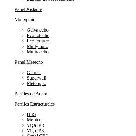
Panel Aislante
Multypanel
Galvatecho
Econotecho
Economuro
Multymuro
Multytecho
Panel Metecno
Glamet
Superwall
Metcoppo
Perfiles de Acero
Perfiles Estructurales
HSS
Monten
Viga IPR
Viga IPS