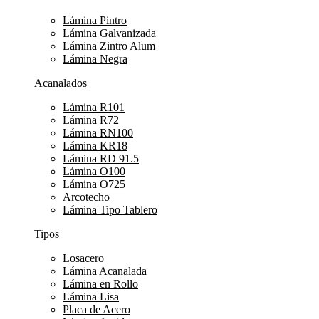
Lámina Pintro
Lámina Galvanizada
Lámina Zintro Alum
Lámina Negra
Acanalados
Lámina R101
Lámina R72
Lámina RN100
Lámina KR18
Lámina RD 91.5
Lámina O100
Lámina O725
Arcotecho
Lámina Tipo Tablero
Tipos
Losacero
Lámina Acanalada
Lámina en Rollo
Lámina Lisa
Placa de Acero