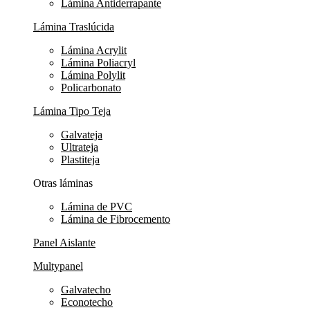
Lámina Antiderrapante
Lámina Traslúcida
Lámina Acrylit
Lámina Poliacryl
Lámina Polylit
Policarbonato
Lámina Tipo Teja
Galvateja
Ultrateja
Plastiteja
Otras láminas
Lámina de PVC
Lámina de Fibrocemento
Panel Aislante
Multypanel
Galvatecho
Econotecho