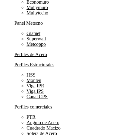
Economuro
Multymuro
Multytecho
Panel Metecno
Glamet
Superwall
Metcoppo
Perfiles de Acero
Perfiles Estructurales
HSS
Monten
Viga IPR
Viga IPS
Canal CPS
Perfiles comerciales
PTR
Ángulo de Acero
Cuadrado Macizo
Solera de Acero