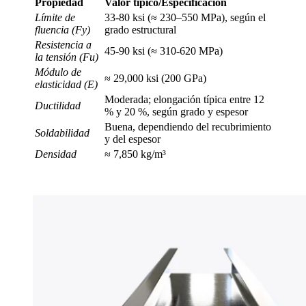
Propiedad
Valor típico/Especificación
Límite de
33-80 ksi (≈ 230–550 MPa), según el
fluencia (Fy)
grado estructural
Resistencia a
45-90 ksi (≈ 310-620 MPa)
la tensión (Fu)
Módulo de
≈ 29,000 ksi (200 GPa)
elasticidad (E)
Moderada; elongación típica entre 12
Ductilidad
% y 20 %, según grado y espesor
Buena, dependiendo del recubrimiento
Soldabilidad
y del espesor
Densidad
≈ 7,850 kg/m³