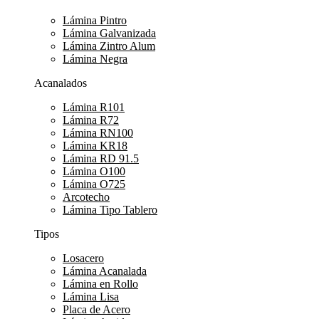
Lámina Pintro
Lámina Galvanizada
Lámina Zintro Alum
Lámina Negra
Acanalados
Lámina R101
Lámina R72
Lámina RN100
Lámina KR18
Lámina RD 91.5
Lámina O100
Lámina O725
Arcotecho
Lámina Tipo Tablero
Tipos
Losacero
Lámina Acanalada
Lámina en Rollo
Lámina Lisa
Placa de Acero