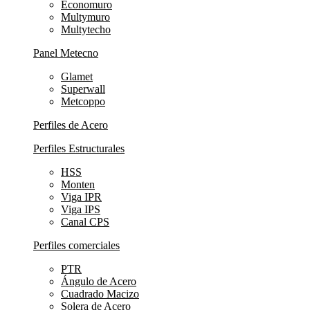
Economuro
Multymuro
Multytecho
Panel Metecno
Glamet
Superwall
Metcoppo
Perfiles de Acero
Perfiles Estructurales
HSS
Monten
Viga IPR
Viga IPS
Canal CPS
Perfiles comerciales
PTR
Ángulo de Acero
Cuadrado Macizo
Solera de Acero