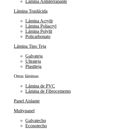
Lámina Antiderrapante
Lámina Traslúcida
Lámina Acrylit
Lámina Poliacryl
Lámina Polylit
Policarbonato
Lámina Tipo Teja
Galvateja
Ultrateja
Plastiteja
Otras láminas
Lámina de PVC
Lámina de Fibrocemento
Panel Aislante
Multypanel
Galvatecho
Econotecho