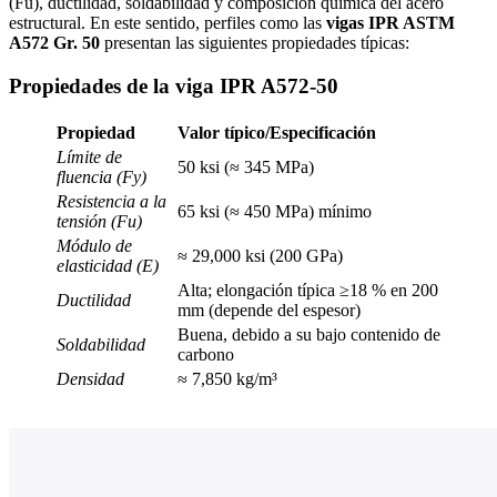
(Fu), ductilidad, soldabilidad y composición química del acero
estructural. En este sentido, perfiles como las
vigas IPR ASTM
A572 Gr. 50
presentan las siguientes propiedades típicas:
Propiedades de la viga IPR A572-50
Propiedad
Valor típico/Especificación
Límite de
50 ksi (≈ 345 MPa)
fluencia (Fy)
Resistencia a la
65 ksi (≈ 450 MPa) mínimo
tensión (Fu)
Módulo de
≈ 29,000 ksi (200 GPa)
elasticidad (E)
Alta; elongación típica ≥18 % en 200
Ductilidad
mm (depende del espesor)
Buena, debido a su bajo contenido de
Soldabilidad
carbono
Densidad
≈ 7,850 kg/m³