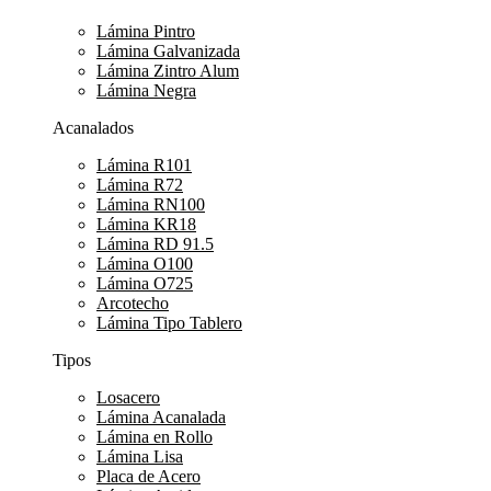
Lámina Pintro
Lámina Galvanizada
Lámina Zintro Alum
Lámina Negra
Acanalados
Lámina R101
Lámina R72
Lámina RN100
Lámina KR18
Lámina RD 91.5
Lámina O100
Lámina O725
Arcotecho
Lámina Tipo Tablero
Tipos
Losacero
Lámina Acanalada
Lámina en Rollo
Lámina Lisa
Placa de Acero