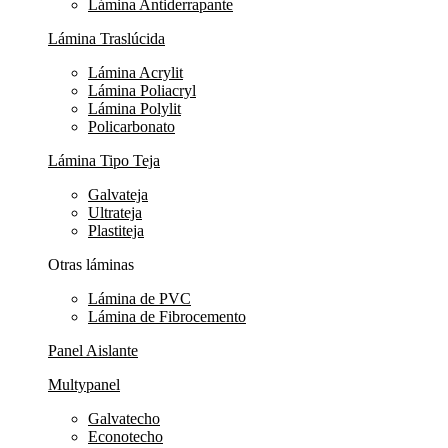
Lámina Antiderrapante
Lámina Traslúcida
Lámina Acrylit
Lámina Poliacryl
Lámina Polylit
Policarbonato
Lámina Tipo Teja
Galvateja
Ultrateja
Plastiteja
Otras láminas
Lámina de PVC
Lámina de Fibrocemento
Panel Aislante
Multypanel
Galvatecho
Econotecho