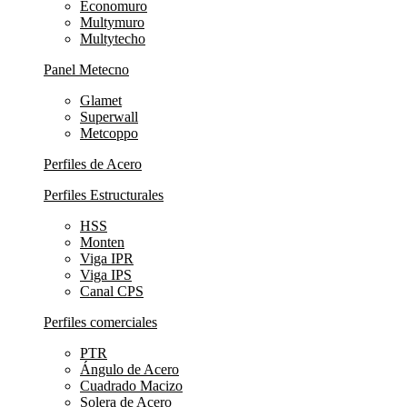
Economuro
Multymuro
Multytecho
Panel Metecno
Glamet
Superwall
Metcoppo
Perfiles de Acero
Perfiles Estructurales
HSS
Monten
Viga IPR
Viga IPS
Canal CPS
Perfiles comerciales
PTR
Ángulo de Acero
Cuadrado Macizo
Solera de Acero